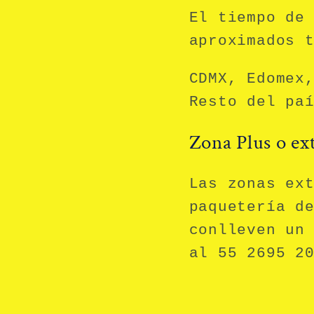
El tiempo de
aproximados 
CDMX, Edomex
Resto del pa
Zona Plus o ex
Las zonas ex
paquetería d
conlleven un
al 55 2695 2