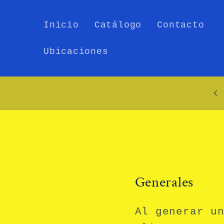
Ir
directamente
Inicio
Catálogo
Contacto
al contenido
Ubicaciones
Generales
Al generar u