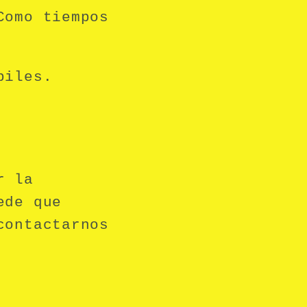
Como tiempos
biles.
r la
ede que
contactarnos