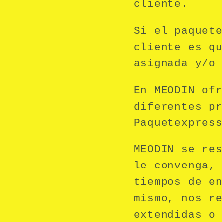
cliente.
Si el paquet
cliente es q
asignada y/o
En MEODIN of
diferentes p
Paquetexpres
MEODIN se re
le convenga,
tiempos de e
mismo, nos r
extendidas o