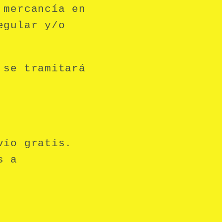
 mercancía en
egular y/o
 se tramitará
vío gratis.
s a