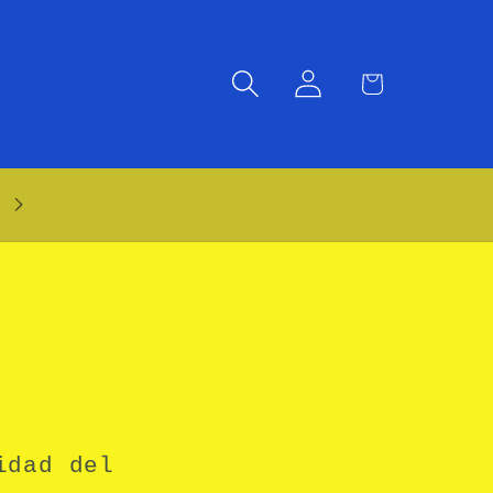
Iniciar
Carrito
sesión
Atención WhatsApp: 55 2695 2067
idad del