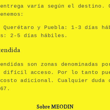
 entrega varía según el destino. 
tenemos:
, Querétaro y Puebla:
1-3 días há
ís:
2-5 días hábiles.
tendida
tendidas son zonas denominadas po
e difícil acceso. Por lo tanto pu
 costo adicional. Cualquier duda 
067.
Sobre MEODIN