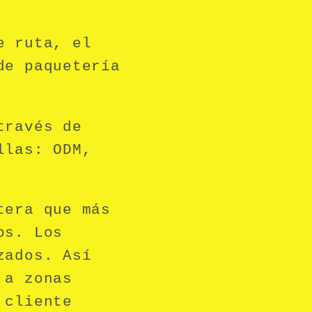
de ruta,
el
de paquetería
través de
llas: ODM,
tera que más
os. Los
zados. Así
 a zonas
 cliente