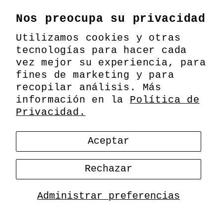
usted. Con el propósito de
brindarle servicios, la
Nos preocupa su privacidad
información que usted envíe a
Utilizamos cookies y otras
los Servicios se transmitirá a
tecnologías para hacer cada
vez mejor su experiencia, para
Shopify y a los terceros que
fines de marketing y para
puedan encontrarse en países en
recopilar análisis. Más
los que usted no resida, y se
información en la
Política de
compartirá con ellos. Para
Privacidad.
obtener más información sobre
cómo nosotros, Shopify y
Aceptar
nuestros socios utilizamos su
Rechazar
información personal, revise
nuestra Política de privacidad.
Administrar preferencias