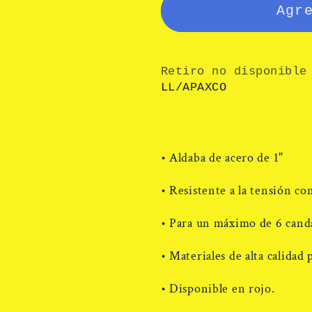
H701
H701
Agr
p/6
p/6
candados
candado
Retiro no disponible
LL/APAXCO
•
Aldaba de acero de 1"
•
Resistente a la tensión co
•
Para un máximo de 6 cand
•
Materiales de alta calidad 
•
Disponible en rojo.