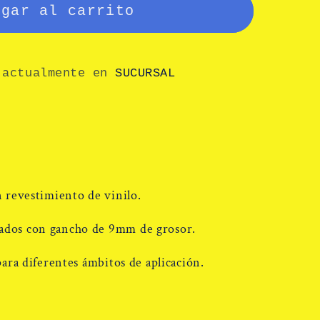
egar al carrito
s
 actualmente en
SUCURSAL
n revestimiento de vinilo.
ados con gancho de 9mm de grosor.
para diferentes ámbitos de aplicación.