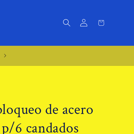
Iniciar
Carrito
sesión
Atención WhatsApp: 55 2695 2067
bloqueo de acero
 p/6 candados