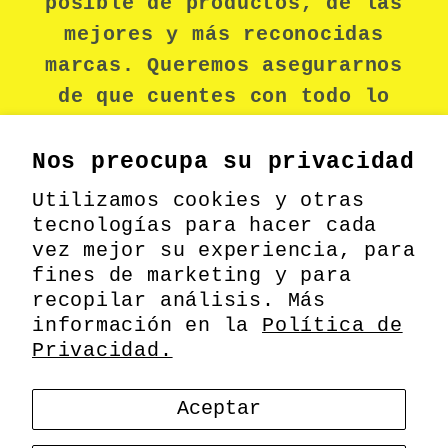
posible de productos, de las
mejores y más reconocidas
marcas. Queremos asegurarnos
de que cuentes con todo lo
necesario para mantenerte
seguro durante tu jornada
Nos preocupa su privacidad
laboral.
Utilizamos cookies y otras
tecnologías para hacer cada
vez mejor su experiencia, para
fines de marketing y para
Facebook
recopilar análisis. Más
información en la
Política de
Privacidad.
Formas
© 2026,
MEODIN
Información de contacto
Aceptar
de
pago
Política de privacidad
Política de envío