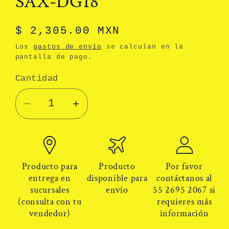
SAX-DG18
Precio
$ 2,305.00 MXN
habitual
Los
gastos de envío
se calculan en la
pantalla de pago.
Cantidad
Cantidad
Reducir
Aumentar
cantidad
cantidad
para
para
Linea
Linea
de
de
Producto para
Producto
Por favor
vida
vida
entrega en
disponible para
contáctanos al
sucursales
envío
55 2695 2067 si
doble
doble
(consulta con tu
requieres más
de
de
vendedor)
información
acero
acero