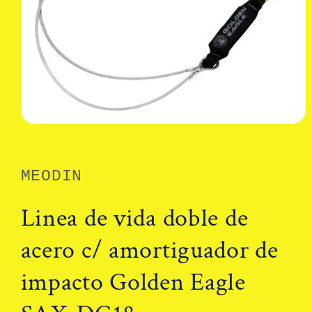
Abrir
elemento
multimedia
1
en
MEODIN
una
ventana
modal
Linea de vida doble de
acero c/ amortiguador de
impacto Golden Eagle