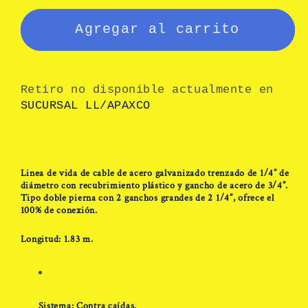
c/
c/
amortiguador
amortiguador
Agregar al carrito
de
de
impacto
impacto
Golden
Golden
Retiro no disponible actualmente en
Eagle
Eagle
SUCURSAL LL/APAXCO
SAX-
SAX-
DG18
DG18
Linea de vida de cable de acero galvanizado trenzado de 1/4” de
diámetro con recubrimiento plástico y gancho de acero de 3/4”.
Tipo doble pierna con 2 ganchos grandes de 2 1/4”, ofrece el
100% de conexión.
Longitud: 1.83 m.
Sistema: Contra caídas.