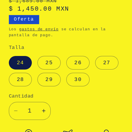
Precio
Precio
$ 1,689.00 MXN
habitual
$ 1,450.00 MXN
de
oferta
Oferta
Los
gastos de envío
se calculan en la
pantalla de pago.
Talla
24
25
26
27
28
29
30
Cantidad
Cantidad
Reducir
Aumentar
cantidad
cantidad
para
para