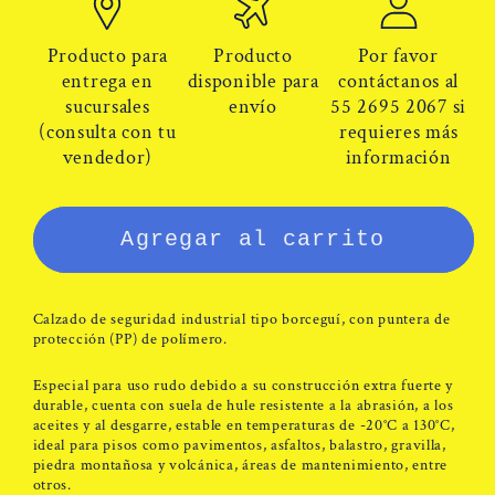
Bota
Bota
Berrendo
Berrendo
Producto para
Producto
Por favor
154
154
entrega en
disponible para
contáctanos al
sucursales
envío
55 2695 2067 si
Uso
Uso
(consulta con tu
requieres más
Rudo
Rudo
vendedor)
información
Casquillo
Casquillo
Polímero
Polímero
Agregar al carrito
Calzado de seguridad industrial tipo borceguí,
con puntera de
protección (PP) de polímero.
Especial para uso rudo debido a su construcción extra fuerte y
durable, cuenta con suela de hule resistente a la abrasión, a los
aceites y al desgarre, estable en temperaturas de -20°C a 130°C,
ideal para pisos como pavimentos, asfaltos, balastro, gravilla,
piedra montañosa y volcánica, áreas de mantenimiento, entre
otros.