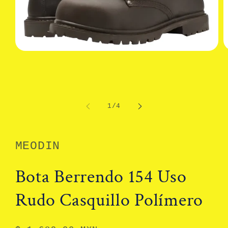
A
Abrir
e
elemento
m
multimedia
2
1
e
en
u
una
v
ventana
de
1
/
4
m
modal
MEODIN
Bota Berrendo 154 Uso
Rudo Casquillo Polímero