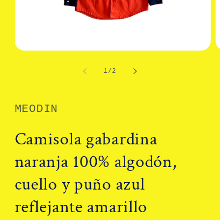
Abrir
A
elemento
e
multimedia
m
de
1
/
2
1
2
en
e
una
u
ventana
v
modal
m
MEODIN
Camisola gabardina
naranja 100% algodón,
cuello y puño azul
reflejante amarillo