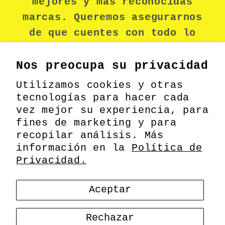
mejores y más reconocidas
marcas. Queremos asegurarnos
de que cuentes con todo lo
necesario para mantenerte
seguro durante tu jornada
Nos preocupa su privacidad
laboral.
Utilizamos cookies y otras
tecnologías para hacer cada
vez mejor su experiencia, para
fines de marketing y para
Facebook
recopilar análisis. Más
información en la
Política de
Privacidad.
Formas
© 2026,
MEODIN
Información de contacto
Aceptar
de
pago
Política de privacidad
Política de envío
Rechazar
Política de reembolso