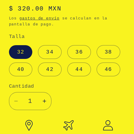
Precio
$ 320.00 MXN
habitual
Los
gastos de envío
se calculan en la
pantalla de pago.
Talla
32
34
36
38
40
42
44
46
Cantidad
Cantidad
Reducir
Aumentar
cantidad
cantidad
para
para
Camisola
Camisola