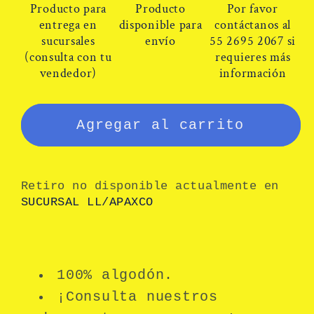
gabardina
gabardina
Producto para
Producto
Por favor
naranja
naranja
entrega en
disponible para
contáctanos al
sucursales
envío
55 2695 2067 si
100%
100%
(consulta con tu
requieres más
algodón,
algodón,
vendedor)
información
cuello
cuello
y
y
puño
puño
Agregar al carrito
azul
azul
reflejante
reflejante
amarillo
amarillo
Retiro no disponible actualmente en
SUCURSAL LL/APAXCO
100% algodón.
¡Consulta nuestros