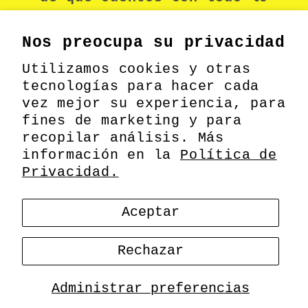
necesario para mantenerte
seguro durante tu jornada
Nos preocupa su privacidad
laboral.
Utilizamos cookies y otras
tecnologías para hacer cada
vez mejor su experiencia, para
fines de marketing y para
Facebook
recopilar análisis. Más
información en la
Política de
Privacidad.
Formas
© 2026,
MEODIN
Información de contacto
Aceptar
de
pago
Política de privacidad
Política de envío
Rechazar
Política de reembolso
Términos del servicio
Administrar preferencias