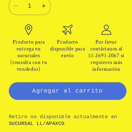
Reducir
Aumentar
cantidad
cantidad
para
para
Tenis
Tenis
Industriales
Industriales
Producto para
Producto
Por favor
Berrendo
Berrendo
entrega en
disponible para
contáctanos al
sucursales
envío
55 2695 2067 si
Safety
Safety
(consulta con tu
requieres más
Sport
Sport
vendedor)
información
7714
7714
Casquillo
Casquillo
Fibra
Fibra
Agregar al carrito
Vidrio
Vidrio
Retiro no disponible actualmente en
SUCURSAL LL/APAXCO