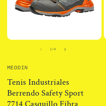
Abrir
A
elemento
e
multimedia
m
de
1
/
4
1
2
en
e
una
u
ventana
v
modal
m
MEODIN
Tenis Industriales
Berrendo Safety Sport
7714 Casquillo Fibra