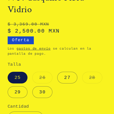
Vidrio
Precio
Precio
$ 3,369.00 MXN
habitual
$ 2,500.00 MXN
de
oferta
Oferta
Los
gastos de envío
se calculan en la
pantalla de pago.
Talla
Variante
Varian
25
26
27
28
agotada
agotad
o
o
no
no
29
30
disponible
dispon
Cantidad
Cantidad