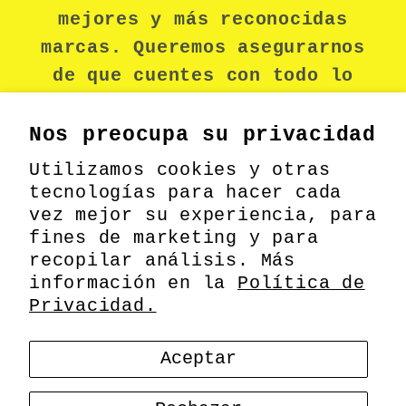
mejores y más reconocidas
marcas. Queremos asegurarnos
de que cuentes con todo lo
necesario para mantenerte
seguro durante tu jornada
Nos preocupa su privacidad
laboral.
Utilizamos cookies y otras
tecnologías para hacer cada
vez mejor su experiencia, para
fines de marketing y para
Facebook
recopilar análisis. Más
información en la
Política de
Privacidad.
Formas
© 2026,
MEODIN
Información de contacto
Aceptar
de
pago
Política de privacidad
Política de envío