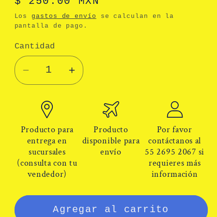
Precio
$ 250.00 MXN
habitual
Los
gastos de envío
se calculan en la
pantalla de pago.
Cantidad
Cantidad
Reducir
Aumentar
cantidad
cantidad
para
para
Filtros
Filtros
p/partículas
p/partículas
Producto para
Producto
Por favor
P100
P100
entrega en
disponible para
contáctanos al
sucursales
envío
55 2695 2067 si
3M
3M
(consulta con tu
requieres más
2091
2091
vendedor)
información
Agregar al carrito