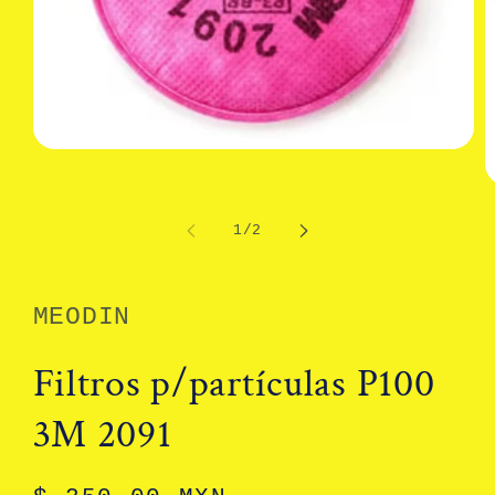
Abrir
elemento
multimedia
A
1
e
en
m
de
1
/
2
una
2
ventana
e
modal
u
v
m
MEODIN
Filtros p/partículas P100
3M 2091