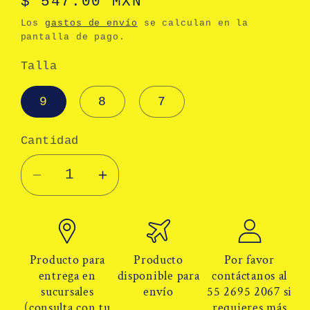
Precio
$ 547.00 MXN
habitual
Los
gastos de envío
se calculan en la
pantalla de pago.
Talla
9
8
7
Cantidad
Cantidad
Reducir
Aumentar
cantidad
cantidad
para
para
Guante
Guante
anti
anti
Producto para
Producto
Por favor
impacto
impacto
entrega en
disponible para
contáctanos al
sucursales
envío
55 2695 2067 si
Ansell
Ansell
(consulta con tu
requieres más