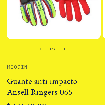
Abrir
A
elemento
e
multimedia
m
de
1
/
3
1
2
en
e
una
u
ventana
v
modal
m
MEODIN
Guante anti impacto
Ansell Ringers 065