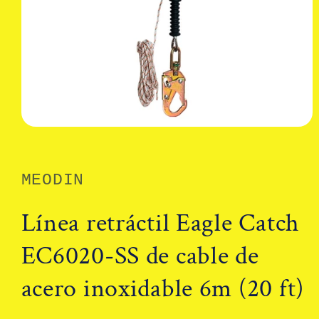
Abrir
elemento
multimedia
1
en
MEODIN
una
ventana
modal
Línea retráctil Eagle Catch
EC6020-SS de cable de
acero inoxidable 6m (20 ft)