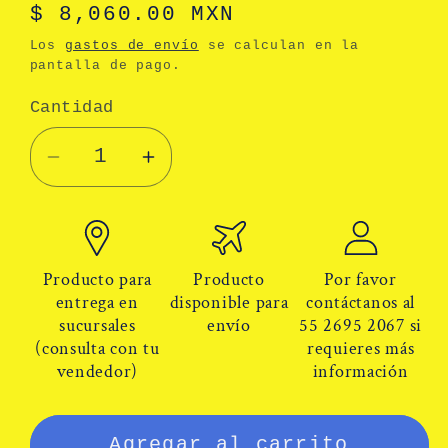
Precio
$ 8,060.00 MXN
habitual
Los
gastos de envío
se calculan en la
pantalla de pago.
Cantidad
Cantidad
Reducir
Aumentar
cantidad
cantidad
para
para
Línea
Línea
retráctil
retráctil
Producto para
Producto
Por favor
Eagle
Eagle
entrega en
disponible para
contáctanos al
sucursales
envío
55 2695 2067 si
Catch
Catch
(consulta con tu
requieres más
EC6020-
EC6020-
vendedor)
información
SS
SS
de
de
cable
cable
Agregar al carrito