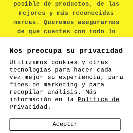
posible de productos, de las
mejores y más reconocidas
marcas. Queremos asegurarnos
de que cuentes con todo lo
necesario para mantenerte
seguro durante tu jornada
Nos preocupa su privacidad
laboral.
Utilizamos cookies y otras
tecnologías para hacer cada
vez mejor su experiencia, para
fines de marketing y para
Facebook
recopilar análisis. Más
información en la
Política de
Privacidad.
Formas
© 2026,
MEODIN
Información de contacto
Aceptar
de