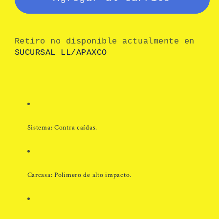
de
de
acero
acero
inoxidable
inoxidable
Retiro no disponible actualmente en
6m
6m
SUCURSAL LL/APAXCO
(20
(20
ft)
ft)
Sistema: Contra caídas.
Carcasa:
Polimero de alto impacto
.