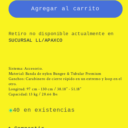
TL03-
TL03-
Agregar al carrito
30
30
Retiro no disponible actualmente en
SUCURSAL LL/APAXCO
Sistema: Accesorio.
Material: Banda de nylon Bungee & Tubular Premium
Ganchos: Carabinero de cierre rápido en un extremo y loop en el
otro.
Longitud: 97 cm - 130 cm / 38.18” - 51.18”
Capacidad: 13 kg / 28.66 lbs
40 en existencias