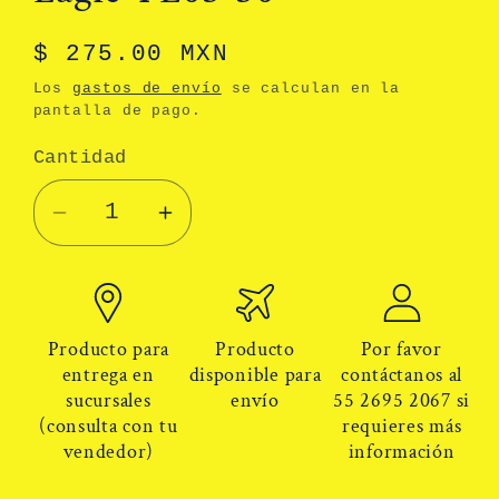
Precio
$ 275.00 MXN
habitual
Los
gastos de envío
se calculan en la
pantalla de pago.
Cantidad
Cantidad
Reducir
Aumentar
cantidad
cantidad
para
para
Sujetador
Sujetador
De
De
Producto para
Producto
Por favor
Herramientas
Herramientas
entrega en
disponible para
contáctanos al
sucursales
envío
55 2695 2067 si
Banda
Banda
(consulta con tu
requieres más
Bungee
Bungee
vendedor)
información
Golden
Golden
Eagle
Eagle