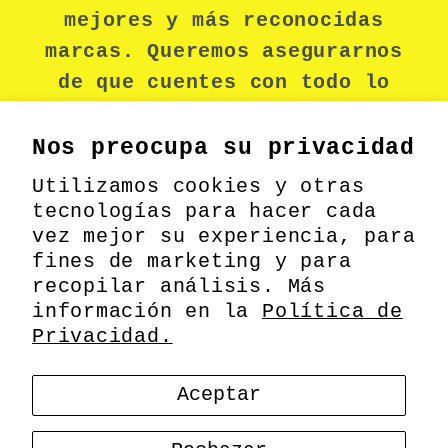
mejores y más reconocidas
marcas. Queremos asegurarnos
de que cuentes con todo lo
necesario para mantenerte
seguro durante tu jornada
Nos preocupa su privacidad
laboral.
Utilizamos cookies y otras
tecnologías para hacer cada
vez mejor su experiencia, para
fines de marketing y para
Facebook
recopilar análisis. Más
información en la
Política de
Privacidad.
Formas
© 2026,
MEODIN
Información de contacto
Aceptar
de
pago
Política de privacidad
Política de envío